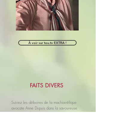
À voir sur tou.tv EXTRA !
FAITS DIVERS
Suivez les déboires de la machiavélique
avocate Anne Dupuis dans la savoureuse
série
Faits divers
, écrite par Joanne Arseneau
et réalisée par Stéphane Lapointe. Une
production de Sovimage.