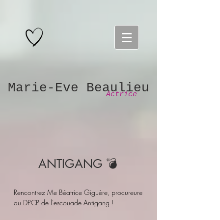
Marie-Eve Beaulieu
Actrice
ANTIGANG 💣
Rencontrez Me Béatrice Giguère, procureure
au DPCP de l'escouade Antigang !